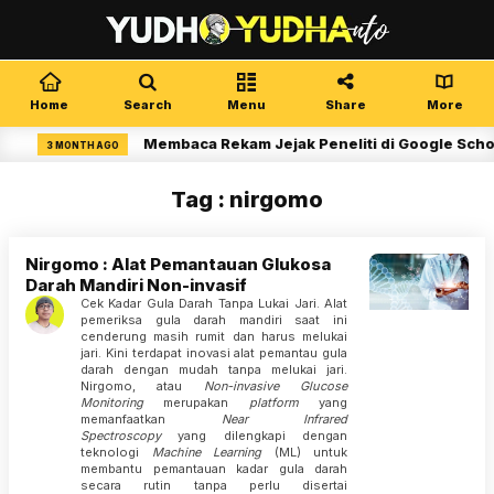
Home
Search
Menu
Share
More
Membaca Rekam Jejak Peneliti di Google Scho
3 MONTH AGO
Tag : nirgomo
Nirgomo : Alat Pemantauan Glukosa
Darah Mandiri Non-invasif
Cek Kadar Gula Darah Tanpa Lukai Jari. Alat
pemeriksa gula darah mandiri saat ini
cenderung masih rumit dan harus melukai
jari. Kini terdapat inovasi alat pemantau gula
darah dengan mudah tanpa melukai jari.
Nirgomo, atau
Non-invasive Glucose
Monitoring
merupakan
platform
yang
memanfaatkan
Near Infrared
Spectroscopy
yang dilengkapi dengan
teknologi
Machine Learning
(ML) untuk
membantu pemantauan kadar gula darah
secara rutin tanpa perlu disertai