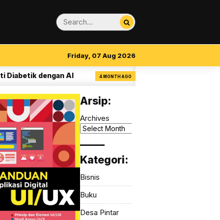
Friday, 07 Aug 2026
betik dengan AI
14 Aturan Visual Clarity da
4 MONTH AGO
Arsip:
Archives
_____
Kategori:
Bisnis
Buku
Desa Pintar