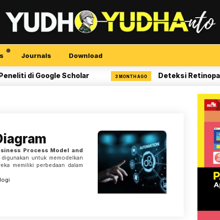
s
Journals
Download
i di Google Scholar
Deteksi Retinopati Dia
3 MONTH AGO
Diagram
siness Process Model and
g digunakan untuk memodelkan
ereka memiliki perbedaan dalam
logi