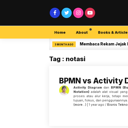
Home
About
Books & Article
curity Pemula
Membaca Rekam Jejak Penelit
3 MONTH AGO
Tag : notasi
BPMN vs Activity 
Activity Diagram
dan
BPMN (Bu
Notation)
adalah alat visual yan
proses atau alur kerja, tetapi m
tujuan, fokus, dan penggunaannya.
(more…)
| 1 year ago /
Bisnis
Tekno