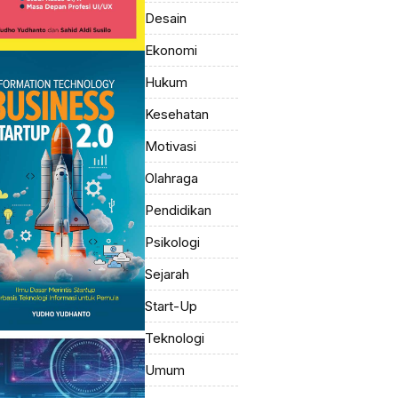
Desain
Ekonomi
Hukum
Kesehatan
Motivasi
Olahraga
Pendidikan
Psikologi
Sejarah
Start-Up
Teknologi
Umum