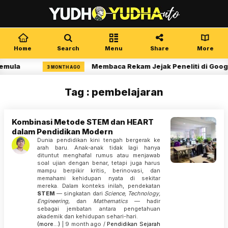
Home
Search
Menu
Share
More
emula
Membaca Rekam Jejak Peneliti di Googl
3 MONTH AGO
Tag : pembelajaran
Kombinasi Metode STEM dan HEART
dalam Pendidikan Modern
Dunia pendidikan kini tengah bergerak ke
arah baru. Anak-anak tidak lagi hanya
dituntut menghafal rumus atau menjawab
soal ujian dengan benar, tetapi juga harus
mampu berpikir kritis, berinovasi, dan
memahami kehidupan nyata di sekitar
mereka. Dalam konteks inilah, pendekatan
STEM
— singkatan dari
Science, Technology,
Engineering,
dan
Mathematics
— hadir
sebagai jembatan antara pengetahuan
akademik dan kehidupan sehari-hari.
(more…)
| 9 month ago /
Pendidikan
Sejarah