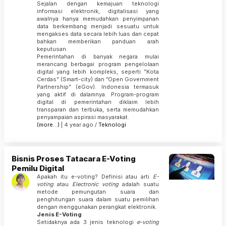
Sejalan dengan kemajuan teknologi
informasi elektronik, digitalisasi yang
awalnya hanya memudahkan penyimpanan
data berkembang menjadi sesuatu untuk
mengakses data secara lebih luas dan cepat
bahkan memberikan panduan arah
keputusan.
Pemerintahan di banyak negara mulai
merancang berbagai program pengelolaan
digital yang lebih kompleks, seperti ”Kota
Cerdas” (Smart-city) dan ”Open Government
Partnership” (eGov). Indonesia termasuk
yang aktif di dalamnya. Program-program
digital di pemerintahan diklaim lebih
transparan dan terbuka, serta memudahkan
penyampaian aspirasi masyarakat.
(more…)
| 4 year ago /
Teknologi
Bisnis Proses Tatacara E-Voting
Pemilu Digital
Apakah itu e-voting? Definisi atau arti
E-
voting
atau
Electronic voting
adalah suatu
metode pemungutan suara dan
penghitungan suara dalam suatu pemilihan
dengan menggunakan perangkat elektronik.
Jenis E-Voting
Setidaknya ada 3 jenis teknologi
e-voting