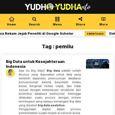
Home
Search
Menu
Share
More
 Rekam Jejak Peneliti di Google Scholar
Dete
3 MONTH AGO
Tag : pemilu
Big Data untuk Kesejahteraan
Indonesia
Apa itu Big Data?
Big data
adalah istilah
khusus yang digunakan untuk data yang
melebihi kapasitas pemrosesan database
konvensional karena berjumlah terlalu
besar, bergerak terlalu cepat, dan tidak
sesuai dengan kemampuan struktural dari
arsitektur database tradisional. Sehingga
dilakukan suatu proses dengan sistem
terintegrasi yang mampu menangani Big data
yang disebut
big data analytics
.
Penggunaan digital dalam proses
pemerintahan sudah terjadi di seluruh dunia.