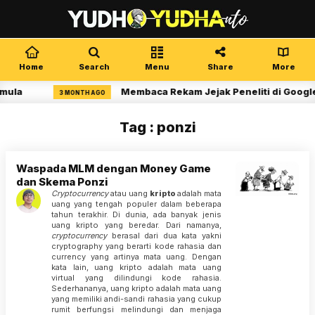
Home
Search
Menu
Share
More
mula
Membaca Rekam Jejak Peneliti di Google
3 MONTH AGO
Tag : ponzi
Waspada MLM dengan Money Game
dan Skema Ponzi
Cryptocurrency
atau uang
kripto
adalah mata
uang yang tengah populer dalam beberapa
tahun terakhir. Di dunia, ada banyak jenis
uang kripto yang beredar. Dari namanya,
cryptocurrency
berasal dari dua kata yakni
cryptography yang berarti kode rahasia dan
currency yang artinya mata uang. Dengan
kata lain, uang kripto adalah mata uang
virtual yang dilindungi kode rahasia.
Sederhananya, uang kripto adalah mata uang
yang memiliki andi-sandi rahasia yang cukup
rumit berfungsi melindungi dan menjaga