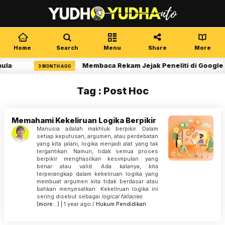
Home
Search
Menu
Share
More
ula
Membaca Rekam Jejak Peneliti di Google 
3 MONTH AGO
Tag : Post Hoc
Memahami Kekeliruan Logika Berpikir
Manusia adalah makhluk berpikir. Dalam
setiap keputusan, argumen, atau perdebatan
yang kita jalani, logika menjadi alat yang tak
tergantikan. Namun, tidak semua proses
berpikir menghasilkan kesimpulan yang
benar atau valid. Ada kalanya, kita
terperangkap dalam kekeliruan logika yang
membuat argumen kita tidak berdasar atau
bahkan menyesatkan. Kekeliruan logika ini
sering disebut sebagai
logical fallacies
.
(more…)
| 1 year ago /
Hukum
Pendidikan