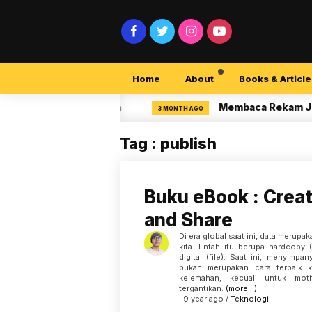
Home
About
Books & Article
bersecurity Pemula
Membaca Rekam Jejak Pe
3 MONTH AGO
Tag : publish
Buku eBook : Crea
and Share
Di era global saat ini, data merupa
kita. Entah itu berupa hardcopy 
digital (file). Saat ini, menyimp
bukan merupakan cara terbaik 
kelemahan, kecuali untuk moti
tergantikan.
(more…)
| 9 year ago /
Teknologi