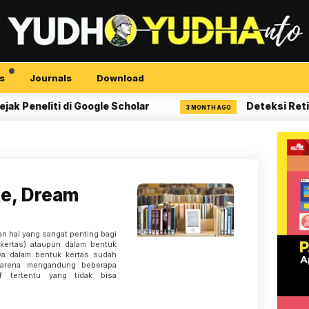
s
Journals
Download
neliti di Google Scholar
Deteksi Retinopat
3 MONTH AGO
te, Dream
kan hal yang sangat penting bagi
(kertas) ataupun dalam bentuk
anya dalam bentuk kertas sudah
karena mengandung beberapa
f tertentu yang tidak bisa