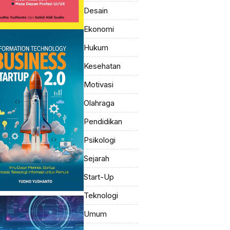
Desain
Ekonomi
Hukum
Kesehatan
Motivasi
Olahraga
Pendidikan
Psikologi
Sejarah
Start-Up
Teknologi
Umum