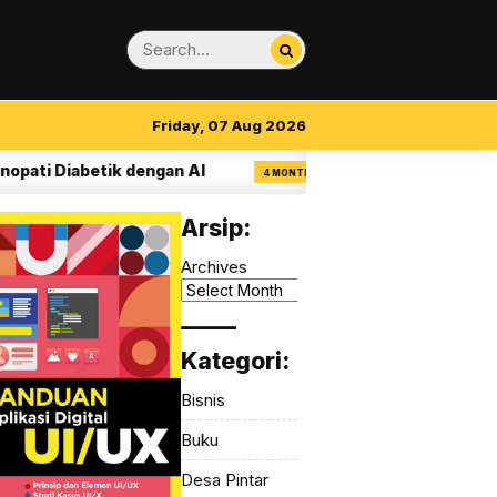
Friday, 07 Aug 2026
i Diabetik dengan AI
14 Aturan Visual Clari
4 MONTH AGO
Arsip:
Archives
_____
Kategori:
Bisnis
Buku
Desa Pintar