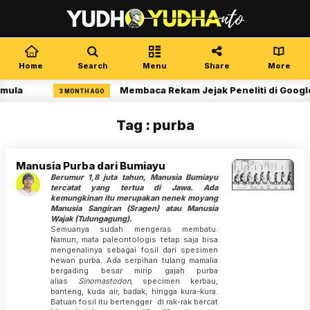
Home
Search
Menu
Share
More
mula
Membaca Rekam Jejak Peneliti di Google
3 MONTH AGO
Tag : purba
Manusia Purba dari Bumiayu
Berumur 1,8 juta tahun, Manusia Bumiayu
tercatat yang tertua di Jawa. Ada
kemungkinan itu merupakan nenek moyang
Manusia Sangiran (Sragen) atau Manusia
Wajak (Tulungagung).
Semuanya sudah mengeras membatu.
Namun, mata paleontologis tetap saja bisa
mengenalinya sebagai fosil dari spesimen
hewan purba. Ada serpihan tulang mamalia
bergading besar mirip gajah purba
alias
Sinomastodon
, specimen kerbau,
banteng, kuda air, badak, hingga kura-kura.
Batuan fosil itu bertengger di rak-rak bercat