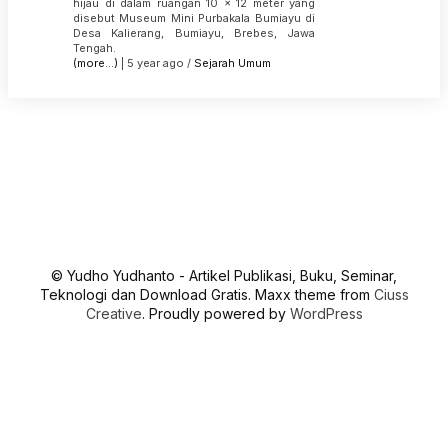
hijau di dalam ruangan 10 x 12 meter yang
disebut Museum Mini Purbakala Bumiayu di
Desa Kalierang, Bumiayu, Brebes, Jawa
Tengah.
(more…)
| 5 year ago /
Sejarah
Umum
© Yudho Yudhanto - Artikel Publikasi, Buku, Seminar,
Teknologi dan Download Gratis. Maxx theme from
Ciuss
Creative
. Proudly powered by
WordPress