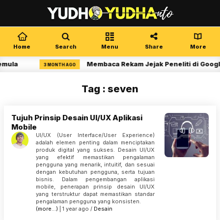
Home
Search
Menu
Share
More
emula
Membaca Rekam Jejak Peneliti di Googl
3 MONTH AGO
Tag : seven
Tujuh Prinsip Desain UI/UX Aplikasi
Mobile
UI/UX (User Interface/User Experience)
adalah elemen penting dalam menciptakan
produk digital yang sukses. Desain UI/UX
yang efektif memastikan pengalaman
pengguna yang menarik, intuitif, dan sesuai
dengan kebutuhan pengguna, serta tujuan
bisnis. Dalam pengembangan aplikasi
mobile, penerapan prinsip desain UI/UX
yang terstruktur dapat memastikan standar
pengalaman pengguna yang konsisten.
(more…)
| 1 year ago /
Desain