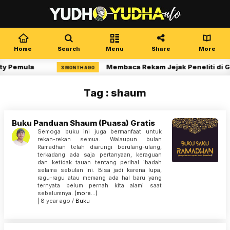
Home
Search
Menu
Share
More
ty Pemula
Membaca Rekam Jejak Peneliti di G
3 MONTH AGO
Tag : shaum
Buku Panduan Shaum (Puasa) Gratis
Semoga buku ini juga bermanfaat untuk
rekan-rekan semua. Walaupun bulan
Ramadhan telah diarungi berulang-ulang,
terkadang ada saja pertanyaan, keraguan
dan ketidak tauan tentang perihal ibadah
selama sebulan ini. Bisa jadi karena lupa,
ragu-ragu atau memang ada hal baru yang
ternyata belum pernah kita alami saat
sebelumnya.
(more…)
| 8 year ago /
Buku