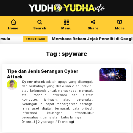
Home
Search
Menu
Share
More
emula
Membaca Rekam Jejak Peneliti di Google
3 MONTH AGO
Tag : spyware
Tipe dan Jenis Serangan Cyber
Attack
Cyber attack
adalah upaya yang disengaja
dan berbahaya yang dilakukan oleh individu
atau kelompok untuk mengakses, merusak,
atau mencuri informasi dari sistem
komputer, jaringan, atau perangkat.
Serangan ini dapat menargetkan berbagai
jenis aset digital, termasuk data pribadi,
informasi keuangan, infrastruktur
perusahaan, dan sistem kritis lainnya.
(more…)
| 2 year ago /
Teknologi