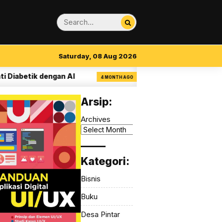
Saturday, 08 Aug 2026
betik dengan AI
14 Aturan Visual Clarity da
4 MONTH AGO
Arsip:
Archives
_____
Kategori:
Bisnis
Buku
Desa Pintar