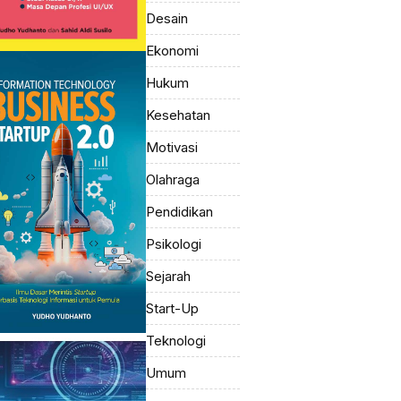
Desain
Ekonomi
Hukum
Kesehatan
Motivasi
Olahraga
Pendidikan
Psikologi
Sejarah
Start-Up
Teknologi
Umum