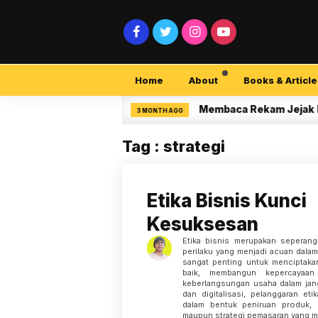
Home
About
Books & Article
curity Pemula
Membaca Rekam Jejak Penelit
3 MONTH AGO
Tag : strategi
Etika Bisnis Kunci
Kesuksesan
Etika bisnis merupakan seperang
perilaku yang menjadi acuan dalam 
sangat penting untuk menciptaka
baik, membangun kepercayaan
keberlangsungan usaha dalam jang
dan digitalisasi, pelanggaran et
dalam bentuk peniruan produk, 
maupun strategi pemasaran yang 