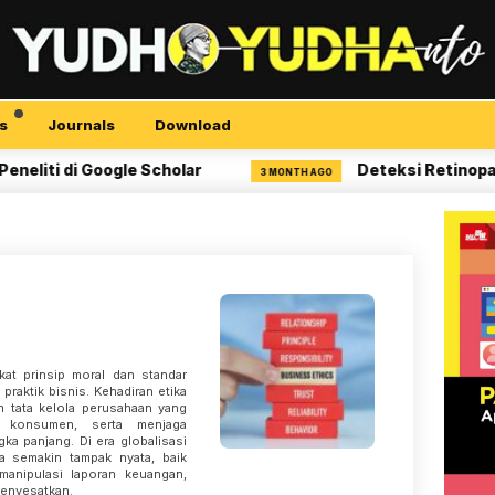
s
Journals
Download
i di Google Scholar
Deteksi Retinopati Dia
3 MONTH AGO
kat prinsip moral dan standar
praktik bisnis. Kehadiran etika
n tata kelola perusahaan yang
 konsumen, serta menjaga
ka panjang. Di era globalisasi
ika semakin tampak nyata, baik
manipulasi laporan keuangan,
menyesatkan.