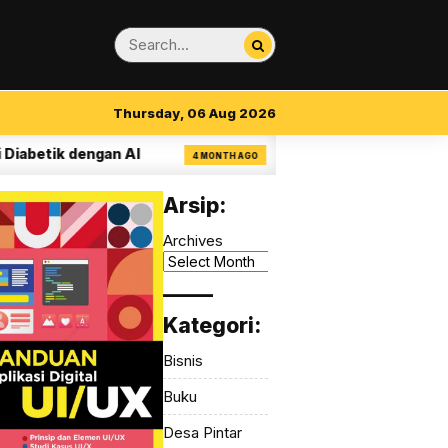
Thursday, 06 Aug 2026
etik dengan AI
14 Aturan Visual Clarity dal
4 MONTH AGO
Arsip:
Archives
_____
Kategori:
Bisnis
Buku
Desa Pintar