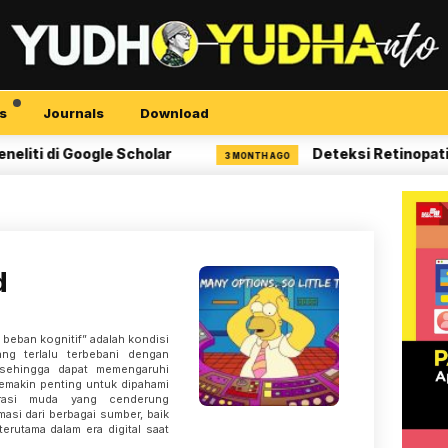
s
Journals
Download
 di Google Scholar
Deteksi Retinopati Diab
3 MONTH AGO
d
 beban kognitif” adalah kondisi
ang terlalu terbebani dengan
 sehingga dapat memengaruhi
 semakin penting untuk dipahami
rasi muda yang cenderung
asi dari berbagai sumber, baik
rutama dalam era digital saat