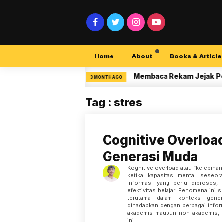
Home
About
Books & Article
urity Pemula
Membaca Rekam Jejak Peneliti
3 MONTH AGO
Tag : stres
Cognitive Overloa
Generasi Muda
Kognitive overload atau “kelebihan
ketika kapasitas mental seseor
informasi yang perlu diproses,
efektivitas belajar. Fenomena ini
terutama dalam konteks gene
dihadapkan dengan berbagai inform
akademis maupun non-akademis, te
ini.