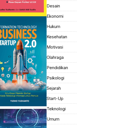
Desain
Ekonomi
Hukum
Kesehatan
Motivasi
Olahraga
Pendidikan
Psikologi
Sejarah
Start-Up
Teknologi
Umum