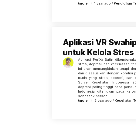
(more…)
| 1 year ago /
Pendidikan
T
Aplikasi VR Swahi
untuk Kelola Stres
Aplikasi PeriXa Batin dikembang
stres, depresi, dan kecemasan, te
ini akan memungkinkan terapi de
dan disesuaikan dengan kondisi 
muda yang stres, depresi, dan 
Survei Kesehatan Indonesia 20
depresi paling tinggi pada pendud
Indonesia ditemukan pada kelom
sebesar 2 persen.
(more…)
| 2 year ago /
Kesehatan
T