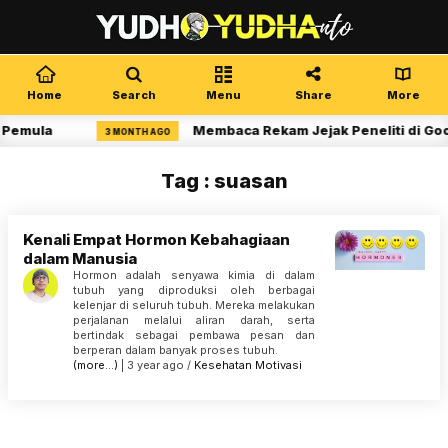
Home
Search
Menu
Share
More
 Pemula
Membaca Rekam Jejak Peneliti di Goo
3 MONTH AGO
Tag : suasan
Kenali Empat Hormon Kebahagiaan
dalam Manusia
Hormon adalah senyawa kimia di dalam
tubuh yang diproduksi oleh berbagai
kelenjar di seluruh tubuh. Mereka melakukan
perjalanan melalui aliran darah, serta
bertindak sebagai pembawa pesan dan
berperan dalam banyak proses tubuh.
(more…)
| 3 year ago /
Kesehatan
Motivasi