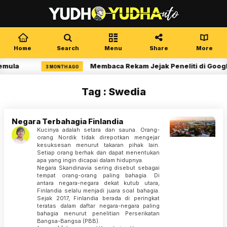
Home
Search
Menu
Share
More
emula
Membaca Rekam Jejak Peneliti di Googl
3 MONTH AGO
Tag : Swedia
Negara Terbahagia Finlandia
Kucinya adalah setara dan sauna. Orang-
orang Nordik tidak direpotkan mengejar
kesuksesan menurut takaran pihak lain.
Setiap orang berhak dan dapat menentukan
apa yang ingin dicapai dalam hidupnya.
Negara Skandinavia sering disebut sebagai
tempat orang-orang paling bahagia. Di
antara negara-negara dekat kutub utara,
Finlandia selalu menjadi juara soal bahagia.
Sejak 2017, Finlandia berada di peringkat
teratas dalam daftar negara-negara paling
bahagia menurut penelitian Perserikatan
Bangsa-Bangsa (PBB).