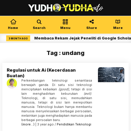
Home
Search
Menu
Share
More
Membaca Rekam Jejak Peneliti di Google Schola
3 MONTH AGO
Tag : undang
Regulasi untuk Ai (Kecerdasan
Buatan)
Perkembangan teknologi senantiasa
berwajah ganda. Di satu sisi teknologi
menciptakan kebaikan
(good),
tetapi di sisi
lain menghadirkan keburukan
(evil)
.
Teknologi, di satu sisi, memudahkan
manusia, tetapi di sisi lain merepotkan
manusia. Teknologi bukan hanya membantu
manusia menyelesaikan berbagai persoalan,
melainkan juga menghadapkan manusia pada
berbagai persoalan baru.
(more…)
| 3 year ago /
Pendidikan
Teknologi