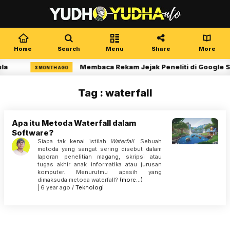
Home
Search
Menu
Share
More
la
Membaca Rekam Jejak Peneliti di Google S
3 MONTH AGO
Tag : waterfall
Apa itu Metoda Waterfall dalam
Software?
Siapa tak kenal istilah
Waterfall
. Sebuah
metoda yang sangat sering disebut dalam
laporan penelitian magang, skripsi atau
tugas akhir anak informatika atau jurusan
komputer. Menurutmu apasih yang
dimaksuda metoda waterfall?
(more…)
| 6 year ago /
Teknologi