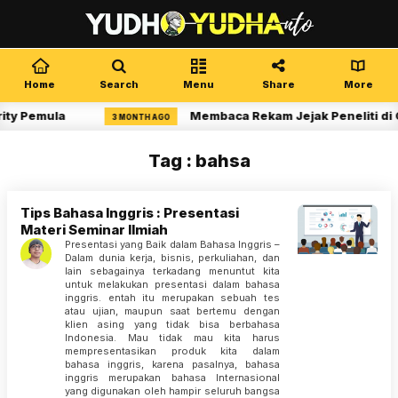
Home
Search
Menu
Share
More
ity Pemula
Membaca Rekam Jejak Peneliti di 
3 MONTH AGO
Tag : bahsa
Tips Bahasa Inggris : Presentasi
Materi Seminar Ilmiah
Presentasi yang Baik dalam Bahasa Inggris –
Dalam dunia kerja, bisnis, perkuliahan, dan
lain sebagainya terkadang menuntut kita
untuk melakukan presentasi dalam bahasa
inggris. entah itu merupakan sebuah tes
atau ujian, maupun saat bertemu dengan
klien asing yang tidak bisa berbahasa
Indonesia. Mau tidak mau kita harus
mempresentasikan produk kita dalam
bahasa inggris, karena pasalnya, bahasa
inggris merupakan bahasa Internasional
yang digunakan oleh hampir seluruh bangsa