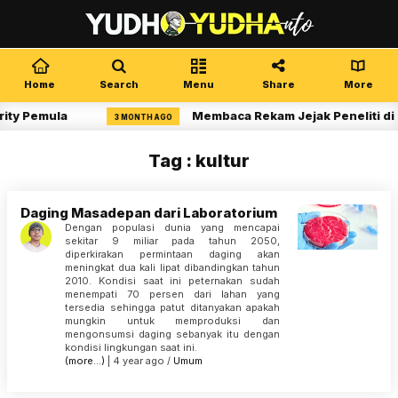
Home
Search
Menu
Share
More
rity Pemula
Membaca Rekam Jejak Peneliti di 
3 MONTH AGO
Tag : kultur
Daging Masadepan dari Laboratorium
Dengan populasi dunia yang mencapai
sekitar 9 miliar pada tahun 2050,
diperkirakan permintaan daging akan
meningkat dua kali lipat dibandingkan tahun
2010. Kondisi saat ini peternakan sudah
menempati 70 persen dari lahan yang
tersedia sehingga patut ditanyakan apakah
mungkin untuk memproduksi dan
mengonsumsi daging sebanyak itu dengan
kondisi lingkungan saat ini.
(more…)
| 4 year ago /
Umum