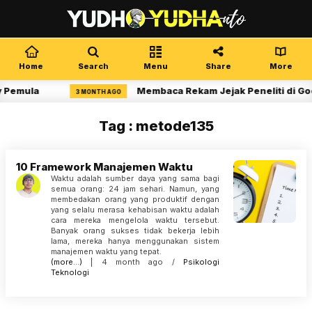
Home
Search
Menu
Share
More
y Pemula
Membaca Rekam Jejak Peneliti di Go
3 MONTH AGO
Tag : metode135
10 Framework Manajemen Waktu
Waktu adalah sumber daya yang sama bagi
semua orang: 24 jam sehari. Namun, yang
membedakan orang yang produktif dengan
yang selalu merasa kehabisan waktu adalah
cara mereka mengelola waktu tersebut.
Banyak orang sukses tidak bekerja lebih
lama, mereka hanya menggunakan sistem
manajemen waktu yang tepat.
(more…)
| 4 month ago /
Psikologi
Teknologi