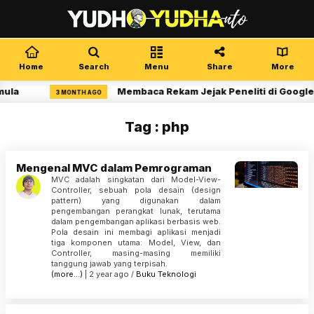
Home
Search
Menu
Share
More
ula
Membaca Rekam Jejak Peneliti di Google 
3 MONTH AGO
Tag : php
Mengenal MVC dalam Pemrograman
MVC adalah singkatan dari Model-View-
Controller, sebuah pola desain (design
pattern) yang digunakan dalam
pengembangan perangkat lunak, terutama
dalam pengembangan aplikasi berbasis web.
Pola desain ini membagi aplikasi menjadi
tiga komponen utama: Model, View, dan
Controller, masing-masing memiliki
tanggung jawab yang terpisah.
(more…)
| 2 year ago /
Buku
Teknologi