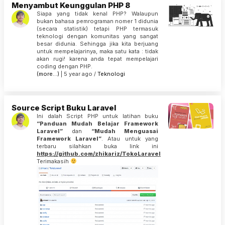
Menyambut Keunggulan PHP 8
Siapa yang tidak kenal PHP? Walaupun
bukan bahasa pemrograman nomer 1 didunia
(secara statistik) tetapi PHP termasuk
teknologi dengan komunitas yang sangat
besar didunia. Sehingga jika kita berjuang
untuk mempelajarinya, maka satu kata : tidak
akan rugi! karena anda tepat mempelajari
coding dengan PHP.
(more…)
| 5 year ago /
Teknologi
Source Script Buku Laravel
Ini dalah Script PHP untuk latihan buku
“Panduan Mudah Belajar Framework
Laravel”
dan
“Mudah Menguasai
Framework Laravel”
. Atau untuk yang
terbaru silahkan buka link ini
https://github.com/zhikariz/TokoLaravel
Terimakasih