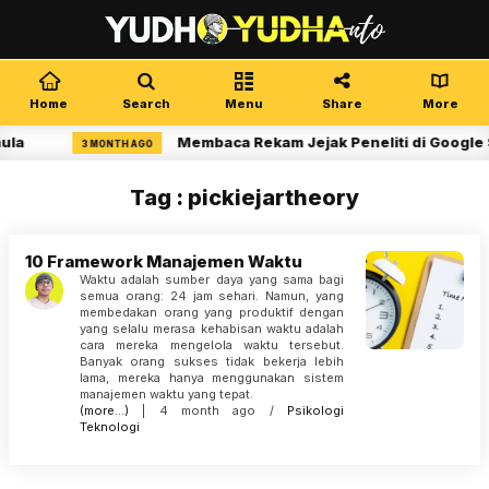
Home
Search
Menu
Share
More
ula
Membaca Rekam Jejak Peneliti di Google 
3 MONTH AGO
Tag : pickiejartheory
10 Framework Manajemen Waktu
Waktu adalah sumber daya yang sama bagi
semua orang: 24 jam sehari. Namun, yang
membedakan orang yang produktif dengan
yang selalu merasa kehabisan waktu adalah
cara mereka mengelola waktu tersebut.
Banyak orang sukses tidak bekerja lebih
lama, mereka hanya menggunakan sistem
manajemen waktu yang tepat.
(more…)
| 4 month ago /
Psikologi
Teknologi