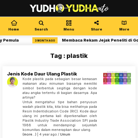
Home
Search
Menu
Share
More
y Pemula
Membaca Rekam Jejak Peneliti di Go
3 MONTH AGO
Tag : plastik
Jenis Kode Daur Ulang Plastik
Kode plastik pada sebagian besar kemasan
makanan atau minuman biasanya memiliki
simbol berbentuk segitiga dengan kode
atau angka tertentu di bagian dasarnya. Apa
artinya?
Untuk mengetahui tipe bahan penyusun
wadah plastik kita, kita bisa melihatnya pada
Resin Indentidication Code (RIC). Kode daur
ulang ini pertama kali diperkenalkan oleh
Plastik Industry Trade Association SPI pada
1988 untuk mendampingi sejumlah
komunitas dalam menerapkan daur ulang.
(more…)
| 4 year ago /
Umum