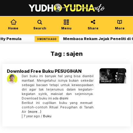
Home
Search
Menu
Share
More
ity Pemula
Membaca Rekam Jejak Peneliti di 
3 MONTH AGO
Tag : sajen
Download Free Buku PESUGIHAN
Dari buku ini banyak hal yang bisa diambil
manfaat. Mengetahui isinya bukan sekedar
sebagai bacaan tetapi untuk kewaspadaan
diri agar tak terjerumus dalam kegiatan-
kegiatan syirik, maksiat dan sejenisnya.
Download buku ini ada
disini
Berikut ini cuplikan buku yang memuat
contoh-contoh Ritual Pesugihan di Tanah
Air
(more…)
| 7 year ago /
Buku