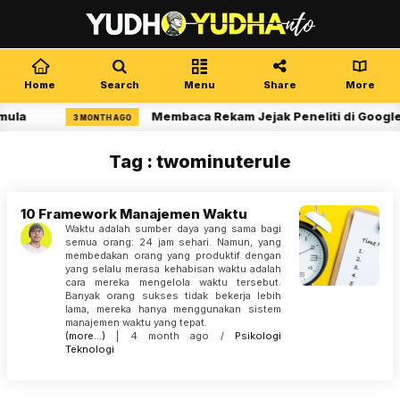
Home
Search
Menu
Share
More
mula
Membaca Rekam Jejak Peneliti di Google
3 MONTH AGO
Tag : twominuterule
10 Framework Manajemen Waktu
Waktu adalah sumber daya yang sama bagi
semua orang: 24 jam sehari. Namun, yang
membedakan orang yang produktif dengan
yang selalu merasa kehabisan waktu adalah
cara mereka mengelola waktu tersebut.
Banyak orang sukses tidak bekerja lebih
lama, mereka hanya menggunakan sistem
manajemen waktu yang tepat.
(more…)
| 4 month ago /
Psikologi
Teknologi