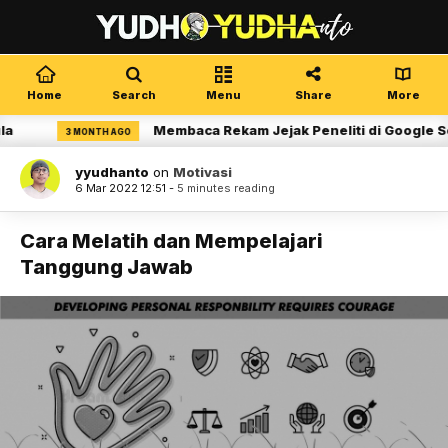
Home
Search
Menu
Share
More
Membaca Rekam Jejak Peneliti di Google Scho
3 MONTH AGO
yyudhanto
on
Motivasi
6 Mar 2022 12:51 -
5 minutes reading
Cara Melatih dan Mempelajari
Tanggung Jawab