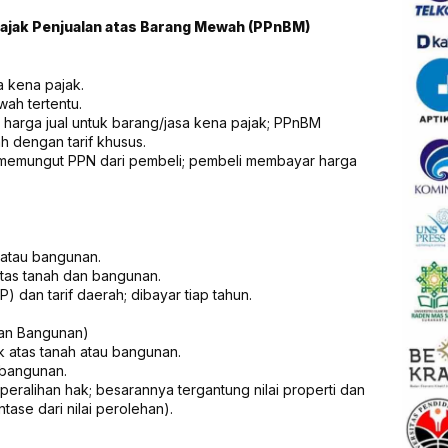
 Pajak Penjualan atas Barang Mewah (PPnBM)
a kena pajak.
ah tertentu.
i harga jual untuk barang/jasa kena pajak; PPnBM
 dengan tarif khusus.
 memungut PPN dari pembeli; pembeli membayar harga
n/atau bangunan.
tas tanah dan bangunan.
OP) dan tarif daerah; dibayar tiap tahun.
an Bangunan)
k atas tanah atau bangunan.
/bangunan.
t peralihan hak; besarannya tergantung nilai properti dan
ase dari nilai perolehan).