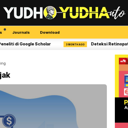
s
Journals
Download
i Google Scholar
Deteksi Retinopati Diabet
3 MONTH AGO
ding
jak