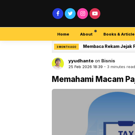
Home
About
Books & Article
ity Pemula
Membaca Rekam Jejak Peneliti d
3 MONTH AGO
yyudhanto
on
Bisnis
25 Feb 2026 18:39 -
3 minutes rea
Memahami Macam Pa