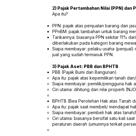
2) Pajak Pertambahan Nilai (PPN) dan
Apa itu?
PPN: pajak atas penjualan barang dan jas
PPnBM: pajak tambahan untuk barang mew
Tarikannya: biasanya PPN sekitar 11% dar
diberlakukan pada kategori barang mewah
Siapa membayar: pelaku usaha (penjual)
jual yang sudah termasuk PPN.
3) Pajak Aset: PBB dan BPHTB
PBB (Pajak Bumi dan Bangunan)
Apa itu: pajak atas kepemilikan tanah da
Siapa membayar: pemilik/pengguna hak a
Ciri utama: dihitung dari nilai properti (NJ
BPHTB (Bea Perolehan Hak atas Tanah d
Apa itu: pajak saat membeli/ mendapat ha
Siapa membayar: pembeli hak atas tanah
Ciri utama: biasanya bersifat satu kali saa
peraturan daerah (umumnya terkait persent