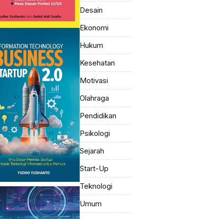
Desain
Ekonomi
Hukum
Kesehatan
Motivasi
Olahraga
Pendidikan
Psikologi
Sejarah
Start-Up
Teknologi
Umum