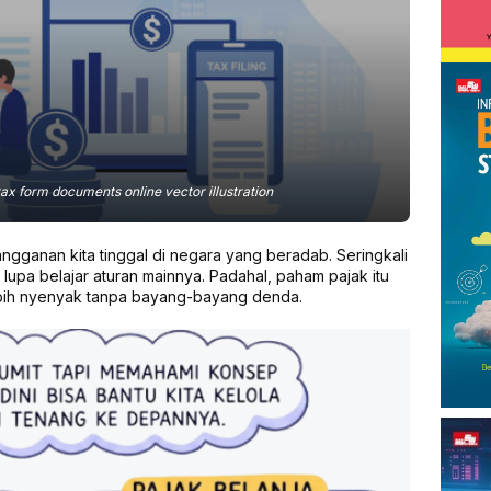
 tax form documents online vector illustration
langganan kita tinggal di negara yang beradab. Seringkali
i lupa belajar aturan mainnya. Padahal, paham pajak itu
lebih nyenyak tanpa bayang-bayang denda.