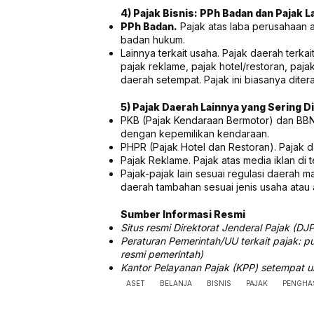
4) Pajak Bisnis: PPh Badan dan Pajak L
PPh Badan.
Pajak atas laba perusahaan 
badan hukum.
Lainnya terkait usaha. Pajak daerah terkai
pajak reklame, pajak hotel/restoran, paja
daerah setempat. Pajak ini biasanya dite
5) Pajak Daerah Lainnya yang Sering D
PKB (Pajak Kendaraan Bermotor) dan BBN
dengan kepemilikan kendaraan.
PHPR (Pajak Hotel dan Restoran). Pajak d
Pajak Reklame. Pajak atas media iklan di 
Pajak-pajak lain sesuai regulasi daerah 
daerah tambahan sesuai jenis usaha atau a
Sumber Informasi Resmi
Situs resmi Direktorat Jenderal Pajak (DJP
Peraturan Pemerintah/UU terkait pajak: pu
resmi pemerintah)
Kantor Pelayanan Pajak (KPP) setempat u
ASET
BELANJA
BISNIS
PAJAK
PENGHA