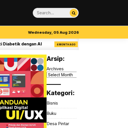
Wednesday, 05 Aug 2026
ik dengan AI
14 Aturan Visual Clarity dalam
4 MONTH AGO
Arsip:
Archives
_____
Kategori:
Bisnis
Buku
Desa Pintar