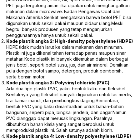
PET juga tergolong aman jika dipakai untuk menghangatkan
makanan dalam microwave. Badan Pengawas Obat dan
Makanan Amerika Serikat mengatakan bahwa botol PET bisa
digunakan untuk sekali pakai maupun didaur ulang.Meski
begitu, banyak produsen yang tetap menganjurkan
penggunaannya hanya untuk sekali pakai.
Kode plastik angka 2: High-density polyethylene (HDPE)
HDPE tidak mudah larut ke dalam makanan dan minuman.
Plastik ini juga dikenal tahan terhadap panas maupun sinar
matahari.Kode plastik ini banyak ditemukan dalam berbagai
jenis botol, seperti botol susu, jus, dan air mineral. Demikian
pula dengan botol sampo, detergen, produk pembersih,
serta bensin motor.
Kode plastik angka 3: Polyvinyl chloride (PVC)
Ada dua tipe plastik PVC, yakni bentuk kaku dan fleksibel.
Bentuknya yang fleksibel banyak digunakan untuk tas medis,
tirai kamar mandi, dan pembungkus daging.Sementara,
bentuk PVC yang kaku dimanfaatkan untuk bahan-bahan
bangunan, seperti pipa, bingkai jendela, dan pagar.Namun
PVC dianggap dapat merusak lingkungan. Pasalnya,
dibutuhkan bahan kimia yang sangat berpolusi untuk
memproduksi plastik ini. Salah satunya adalah klorin.
Kode plastik angka 4: Low-density polyethylene (LDPE)