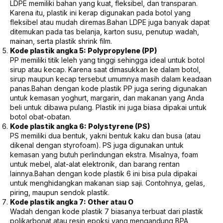
LDPE memiliki bahan yang kuat, fleksibel, dan transparan.
Karena itu, plastik ini kerap digunakan pada botol yang
fleksibel atau mudah diremas.Bahan LDPE juga banyak dapat
ditemukan pada tas belanja, karton susu, penutup wadah,
mainan, serta plastik shrink film.
Kode plastik angka 5: Polypropylene (PP)
PP memiliki titik leleh yang tinggi sehingga ideal untuk botol
sirup atau kecap. Karena saat dimasukkan ke dalam botol,
sirup maupun kecap tersebut umumnya masih dalam keadaan
panas.Bahan dengan kode plastik PP juga sering digunakan
untuk kemasan yoghurt, margarin, dan makanan yang Anda
beli untuk dibawa pulang. Plastik ini juga biasa dipakai untuk
botol obat-obatan.
Kode plastik angka 6: Polystyrene (PS)
PS memiliki dua bentuk, yakni bentuk kaku dan busa (atau
dikenal dengan styrofoam). PS juga digunakan untuk
kemasan yang butuh perlindungan ekstra. Misalnya, foam
untuk mebel, alat-alat elektronik, dan barang rentan
lainnya.Bahan dengan kode plastik 6 ini bisa pula dipakai
untuk menghidangkan makanan siap saji. Contohnya, gelas,
piring, maupun sendok plastik.
Kode plastik angka 7: Other atau O
Wadah dengan kode plastik 7 biasanya terbuat dari plastik
polikarbonat atau resin epoksi yang mengandung BPA