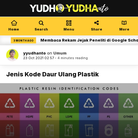
Home
Search
Menu
Share
More
Membaca Rekam Jejak Peneliti di Google Scholar
3 MONTH AGO
yyudhanto
on
Umum
23 Oct 2021 02:57 -
4 minutes reading
Jenis Kode Daur Ulang Plastik