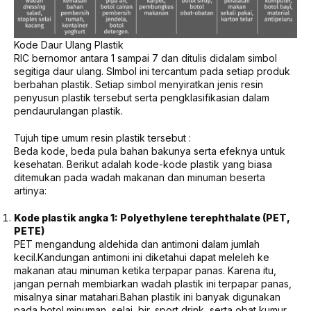
Kode Daur Ulang Plastik
RIC bernomor antara 1 sampai 7 dan ditulis didalam simbol
segitiga daur ulang. SImbol ini tercantum pada setiap produk
berbahan plastik. Setiap simbol menyiratkan jenis resin
penyusun plastik tersebut serta pengklasifikasian dalam
pendaurulangan plastik.
Tujuh tipe umum resin plastik tersebut :
Beda kode, beda pula bahan bakunya serta efeknya untuk
kesehatan. Berikut adalah kode-kode plastik yang biasa
ditemukan pada wadah makanan dan minuman beserta
artinya:
Kode plastik angka 1: Polyethylene terephthalate (PET,
PETE)
PET mengandung aldehida dan antimoni dalam jumlah
kecil.Kandungan antimoni ini diketahui dapat meleleh ke
makanan atau minuman ketika terpapar panas. Karena itu,
jangan pernah membiarkan wadah plastik ini terpapar panas,
misalnya sinar matahari.Bahan plastik ini banyak digunakan
pada botol minuman, selai, bir, sport drink, serta obat kumur.