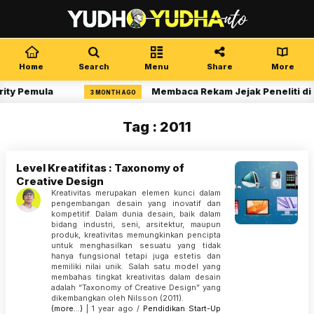
Home
Search
Menu
Share
More
ity Pemula
Membaca Rekam Jejak Peneliti di 
3 MONTH AGO
Tag : 2011
Level Kreatifitas : Taxonomy of
Creative Design
Kreativitas merupakan elemen kunci dalam
pengembangan desain yang inovatif dan
kompetitif. Dalam dunia desain, baik dalam
bidang industri, seni, arsitektur, maupun
produk, kreativitas memungkinkan pencipta
untuk menghasilkan sesuatu yang tidak
hanya fungsional tetapi juga estetis dan
memiliki nilai unik. Salah satu model yang
membahas tingkat kreativitas dalam desain
adalah “Taxonomy of Creative Design” yang
dikembangkan oleh Nilsson (2011).
(more…)
| 1 year ago /
Pendidikan
Start-Up