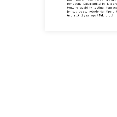
pengguna. Dalam artikel ini, kita
tentang usability testing, termas
jenis, proses, metode, dan tips u
(more…)
| 2 year ago /
Teknologi