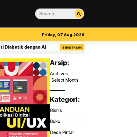
Friday, 07 Aug 2026
abetik dengan AI
14 Aturan Visual Clarity d
4 MONTH AGO
Arsip:
Archives
_____
Kategori:
Bisnis
Buku
Desa Pintar