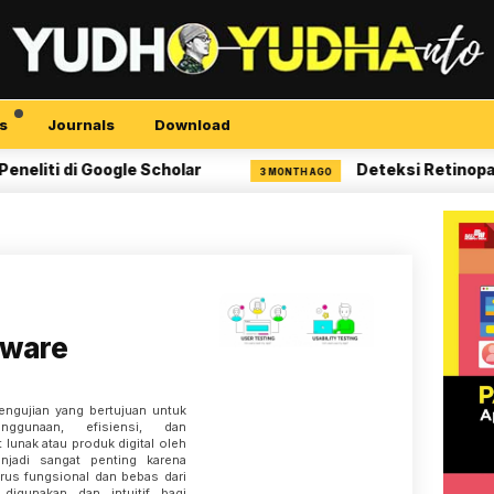
s
Journals
Download
ti di Google Scholar
Deteksi Retinopati Di
3 MONTH AGO
tware
pengujian yang bertujuan untuk
nggunaan, efisiensi, dan
lunak atau produk digital oleh
njadi sangat penting karena
arus fungsional dan bebas dari
digunakan dan intuitif bagi