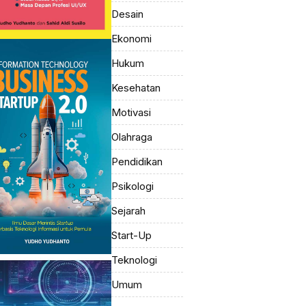
Desain
Ekonomi
Hukum
Kesehatan
Motivasi
Olahraga
Pendidikan
Psikologi
Sejarah
Start-Up
Teknologi
Umum