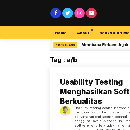
Home
About
Books & Article
ecurity Pemula
Membaca Rekam Jejak Peneli
3 MONTH AGO
Tag : a/b
Usability Testing
Menghasilkan Sof
Berkualitas
Usability testing adalah metode 
mengevaluasi kemudahan pe
kenyamanan dari sebuah perangkat 
pengguna akhir. Metode ini me
software yang baik tidak hanya h
bug, tetapi juga harus mudah 