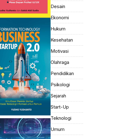
Desain
Ekonomi
Hukum
Kesehatan
Motivasi
Olahraga
Pendidikan
Psikologi
Sejarah
Start-Up
Teknologi
Umum