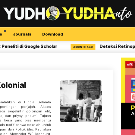
s
Journals
Download
ti di Google Scholar
Deteksi Retinopati Di
3 MONTH AGO
olonial
ndidikan di Hindia Belanda
pentingan penjajah. Akses
da segelintir golongan elit,
a, dan priyayi pribumi. Tujuan
ga kerja yang bisa membantu
 ada motif bahwa sekolah untuk
am dari Politik Etis. Kebijakan
 oleh Alexander WF Idenburg,