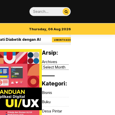
Thursday, 06 Aug 2026
abetik dengan AI
14 Aturan Visual Clarity d
4 MONTH AGO
Arsip:
Archives
_____
Kategori:
Bisnis
Buku
Desa Pintar