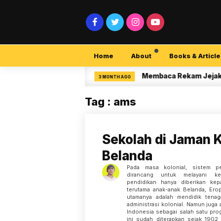
Home
About
Books & Article
ecurity Pemula
Membaca Rekam Jejak Peneli
3 MONTH AGO
Tag : ams
Sekolah di Jaman K
Belanda
Pada masa kolonial, sistem pe
dirancang untuk melayani ke
pendidikan hanya diberikan kepa
terutama anak-anak Belanda, Erop
utamanya adalah mendidik tena
administrasi kolonial. Namun juga
Indonesia sebagai salah satu progr
ini sudah diterapkan sejak 1902