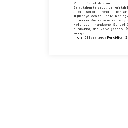
Menteri Daerah Jajahan.
Sejak tahun tersebut, pemerintah
sekali sekolah rendah bahkan
Tujuannya adalah untuk meningk
bumiputra. Sekolah-sekolah yang d
Hollandsch Inlandsche School (
bumiputra), dan vervolgschool (
lainnya.
(more…)
| 1 year ago /
Pendidikan
S