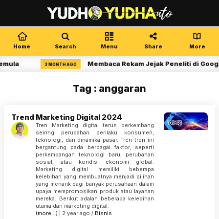
Home
Search
Menu
Share
More
emula
Membaca Rekam Jejak Peneliti di Googl
3 MONTH AGO
Tag : anggaran
Trend Marketing Digital 2024
Tren Marketing digital terus berkembang
seiring perubahan perilaku konsumen,
teknologi, dan dinamika pasar. Tren-tren ini
bergantung pada berbagai faktor, seperti
perkembangan teknologi baru, perubahan
sosial, atau kondisi ekonomi global.
Marketing digital memiliki beberapa
kelebihan yang membuatnya menjadi pilihan
yang menarik bagi banyak perusahaan dalam
upaya mempromosikan produk atau layanan
mereka. Berikut adalah beberapa kelebihan
utama dari marketing digital:
(more…)
| 2 year ago /
Bisnis