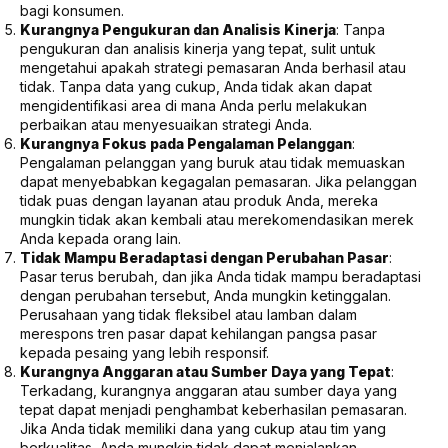
bagi konsumen.
Kurangnya Pengukuran dan Analisis Kinerja
: Tanpa
pengukuran dan analisis kinerja yang tepat, sulit untuk
mengetahui apakah strategi pemasaran Anda berhasil atau
tidak. Tanpa data yang cukup, Anda tidak akan dapat
mengidentifikasi area di mana Anda perlu melakukan
perbaikan atau menyesuaikan strategi Anda.
Kurangnya Fokus pada Pengalaman Pelanggan
:
Pengalaman pelanggan yang buruk atau tidak memuaskan
dapat menyebabkan kegagalan pemasaran. Jika pelanggan
tidak puas dengan layanan atau produk Anda, mereka
mungkin tidak akan kembali atau merekomendasikan merek
Anda kepada orang lain.
Tidak Mampu Beradaptasi dengan Perubahan Pasar
:
Pasar terus berubah, dan jika Anda tidak mampu beradaptasi
dengan perubahan tersebut, Anda mungkin ketinggalan.
Perusahaan yang tidak fleksibel atau lamban dalam
merespons tren pasar dapat kehilangan pangsa pasar
kepada pesaing yang lebih responsif.
Kurangnya Anggaran atau Sumber Daya yang Tepat
:
Terkadang, kurangnya anggaran atau sumber daya yang
tepat dapat menjadi penghambat keberhasilan pemasaran.
Jika Anda tidak memiliki dana yang cukup atau tim yang
berkualitas, Anda mungkin tidak dapat menjalankan