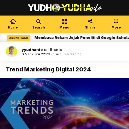
Home
Search
Menu
Share
More
Membaca Rekam Jejak Peneliti di Google Scholar
3 MONTH AGO
yyudhanto
on
Bisnis
6 Mar 2024 22:29 -
5 minutes reading
Trend Marketing Digital 2024