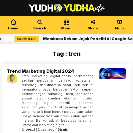
Home
Search
Menu
Share
More
a
Membaca Rekam Jejak Peneliti di Google Sch
3 MONTH AGO
Tag : tren
Trend Marketing Digital 2024
Tren Marketing digital terus berkembang
seiring perubahan perilaku konsumen,
teknologi, dan dinamika pasar. Tren-tren ini
bergantung pada berbagai faktor, seperti
perkembangan teknologi baru, perubahan
sosial, atau kondisi ekonomi global.
Marketing digital memiliki beberapa
kelebihan yang membuatnya menjadi pilihan
yang menarik bagi banyak perusahaan dalam
upaya mempromosikan produk atau layanan
mereka. Berikut adalah beberapa kelebihan
utama dari marketing digital:
(more…)
| 2 year ago /
Bisnis