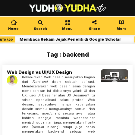
Home
Search
Menu
Share
More
Membaca Rekam Jejak Peneliti di Google Scholar
NTH AGO
Tag : backend
Web Design vs UI/UX Design
Rekan-rekan Web desain merupakan bagian
dari
Front-end
dalam sebuah aplikasi.
Membicararakan web desain sama dengan
membicarakan isi didalamnya yakni: UI dan
UX. Jadi UI Desainer atau UX Desainer? itu
adalah spesialisasi dalam profesi Web
desain, sebetulnya hampir kebanyakan
desain mampu menguasainya semua. Nah
terkadang, user/client secara awam atau
bahkan sengaja meminta webdesainer
menjadi superman juga, mengerjakan front-
end (sesuai bidang) tetapi juga harus
mengerjakan back-end sebagai web