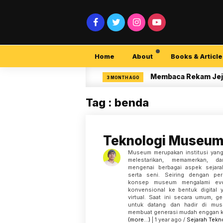
Home
About
Books & Article
rsecurity Pemula
Membaca Rekam Jejak Pene
3 MONTH AGO
Tag : benda
Teknologi Museum 
Museum merupakan institusi yang
melestarikan, memamerkan, d
mengenai berbagai aspek sejara
serta seni. Seiring dengan per
konsep museum mengalami evol
konvensional ke bentuk digital
virtual. Saat ini secara umum, 
untuk datang dan hadir di mus
membuat generasi mudah enggan kec
(more…)
| 1 year ago /
Sejarah
Tekn