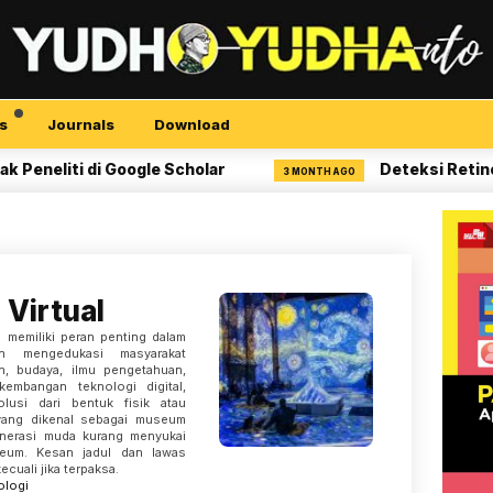
s
Journals
Download
liti di Google Scholar
Deteksi Retinopati 
3 MONTH AGO
Virtual
 memiliki peran penting dalam
an mengedukasi masyarakat
h, budaya, ilmu pengetahuan,
kembangan teknologi digital,
usi dari bentuk fisik atau
 yang dikenal sebagai museum
generasi muda kurang menyukai
eum. Kesan jadul dan lawas
uali jika terpaksa.
ologi