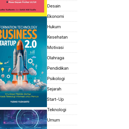
Desain
Ekonomi
Hukum
Kesehatan
Motivasi
Olahraga
Pendidikan
Psikologi
Sejarah
Start-Up
Teknologi
Umum