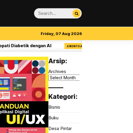
Friday, 07 Aug 2026
Diabetik dengan AI
14 Aturan Visual Clarity
4 MONTH AGO
Arsip:
Archives
_____
Kategori:
Bisnis
Buku
Desa Pintar