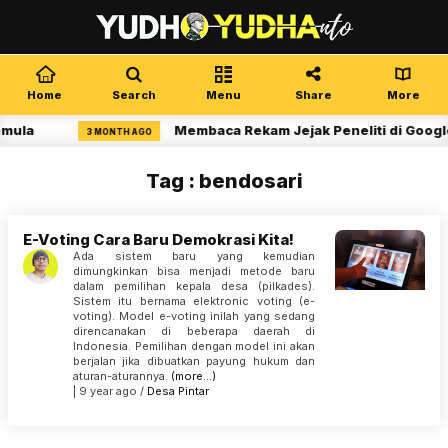
Home
Search
Menu
Share
More
emula
Membaca Rekam Jejak Peneliti di Google
3 MONTH AGO
Tag : bendosari
E-Voting Cara Baru Demokrasi Kita!
Ada sistem baru yang kemudian
dimungkinkan bisa menjadi metode baru
dalam pemilihan kepala desa (pilkades).
Sistem itu bernama elektronic voting (e-
voting). Model e-voting inilah yang sedang
direncanakan di beberapa daerah di
Indonesia. Pemilihan dengan model ini akan
berjalan jika dibuatkan payung hukum dan
aturan-aturannya.
(more…)
| 9 year ago /
Desa Pintar