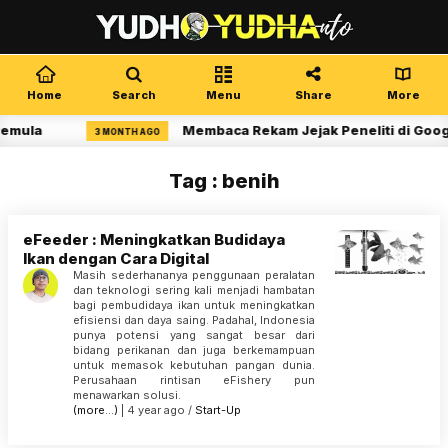
Home
Search
Menu
Share
More
Pemula
Membaca Rekam Jejak Peneliti di Goog
3 MONTH AGO
Tag : benih
eFeeder : Meningkatkan Budidaya
Ikan dengan Cara Digital
Masih sederhananya penggunaan peralatan
dan teknologi sering kali menjadi hambatan
bagi pembudidaya ikan untuk meningkatkan
efisiensi dan daya saing. Padahal, Indonesia
punya potensi yang sangat besar dari
bidang perikanan dan juga berkemampuan
untuk memasok kebutuhan pangan dunia.
Perusahaan rintisan eFishery pun
menawarkan solusi.
(more…)
| 4 year ago /
Start-Up