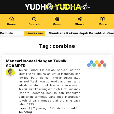
Home
Search
Menu
Share
More
 Pemula
Membaca Rekam Jejak Peneliti di Goo
3 MONTH AGO
Tag : combine
Mencari Inovasi dengan Teknik
SCAMPER
Teknik SCAMPER adalah sebuah metode
kreatif yang digunakan untuk menghasilkan
ide-ide baru dengan memanipulasi atau
memodifikasi komponen-komponen yang
ada dari suatu produk, layanan, atau konsep.
Teknik ini dikembangkan oleh Alex Faickney
Osborn, seorang penulis dan konsultan
periklanan terkenal, yang juga merupakan
tokoh di balik konsep brainstorming pada
tahun 1953.
(more…)
| 2 year ago /
Pendidikan
Start-Up
Teknologi