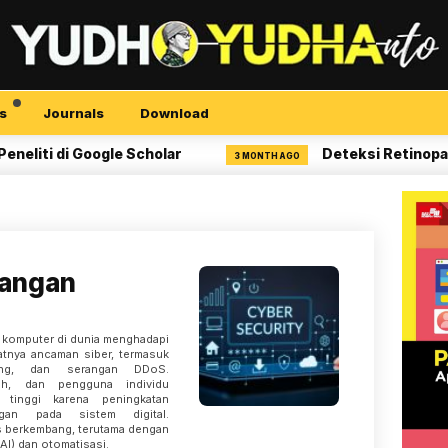
s
Journals
Download
i di Google Scholar
Deteksi Retinopati Dia
3 MONTH AGO
rangan
an komputer di dunia menghadapi
tnya ancaman siber, termasuk
hing, dan serangan DDoS.
ah, dan pengguna individu
 tinggi karena peningkatan
ngan pada sistem digital.
s berkembang, terutama dengan
I) dan otomatisasi.