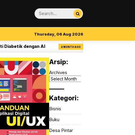
Thursday, 06 Aug 2026
betik dengan AI
14 Aturan Visual Clarity da
4 MONTH AGO
Arsip:
Archives
_____
Kategori:
Bisnis
Buku
Desa Pintar