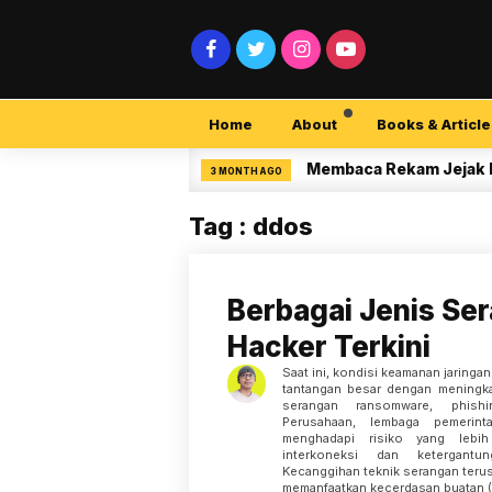
Home
About
Books & Article
curity Pemula
Membaca Rekam Jejak Penelit
3 MONTH AGO
Tag : ddos
Berbagai Jenis Se
Hacker Terkini
Saat ini, kondisi keamanan jaring
tantangan besar dengan meningka
serangan ransomware, phis
Perusahaan, lembaga pemerint
menghadapi risiko yang lebih
interkoneksi dan ketergantu
Kecanggihan teknik serangan teru
memanfaatkan kecerdasan buatan (A