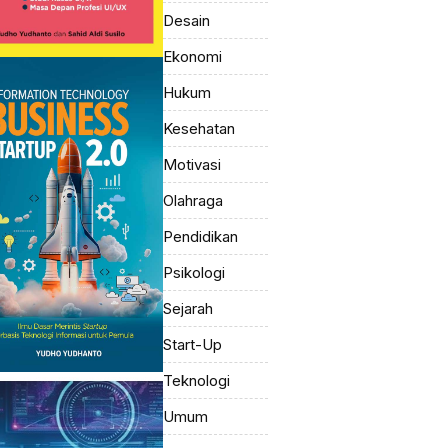
Desain
Ekonomi
Hukum
Kesehatan
Motivasi
Olahraga
Pendidikan
Psikologi
Sejarah
Start-Up
Teknologi
Umum