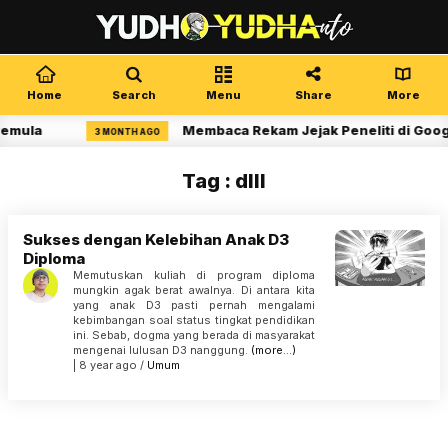
Home
Search
Menu
Share
More
Pemula
Membaca Rekam Jejak Peneliti di Goog
3 MONTH AGO
Tag : dIII
Sukses dengan Kelebihan Anak D3
Diploma
Memutuskan kuliah di program diploma
mungkin agak berat awalnya. Di antara kita
yang anak D3 pasti pernah mengalami
kebimbangan soal status tingkat pendidikan
ini. Sebab, dogma yang berada di masyarakat
mengenai lulusan D3 nanggung.
(more…)
| 8 year ago /
Umum