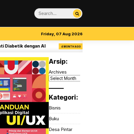
Friday, 07 Aug 2026
iabetik dengan AI
14 Aturan Visual Clarity 
4 MONTH AGO
Arsip:
Archives
_____
Kategori:
Bisnis
Buku
Desa Pintar