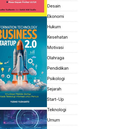
Desain
Ekonomi
Hukum
Kesehatan
Motivasi
Olahraga
Pendidikan
Psikologi
Sejarah
Start-Up
Teknologi
Umum