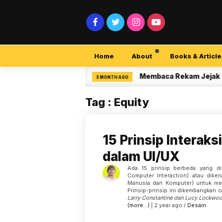
Home
About
Books & Article
security Pemula
Membaca Rekam Jejak Penel
3 MONTH AGO
Tag : Equity
15 Prinsip Interaks
dalam UI/UX
Ada 15 prinsip berbeda yang di
Computer Interaction) atau diken
Manusia dan Komputer) untuk me
Prinsip-prinsip ini dikembangkan 
Larry Constantine dan Lucy Lockwo
(more…)
| 2 year ago /
Desain