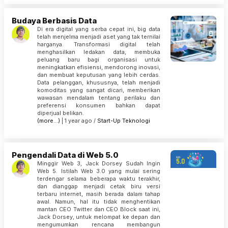
Budaya Berbasis Data
Di era digital yang serba cepat ini, big data
telah menjelma menjadi aset yang tak ternilai
harganya. Transformasi digital telah
menghasilkan ledakan data, membuka
peluang baru bagi organisasi untuk
meningkatkan efisiensi, mendorong inovasi,
dan membuat keputusan yang lebih cerdas.
Data pelanggan, khususnya, telah menjadi
komoditas yang sangat dicari, memberikan
wawasan mendalam tentang perilaku dan
preferensi konsumen bahkan dapat
diperjual belikan.
(more…)
| 1 year ago /
Start-Up
Teknologi
Pengendali Data di Web 5.0
Minggir Web 3, Jack Dorsey Sudah Ingin
Web 5. Istilah Web 3.0 yang mulai sering
terdengar selama beberapa waktu terakhir,
dan dianggap menjadi cetak biru versi
terbaru internet, masih berada dalam tahap
awal. Namun, hal itu tidak menghentikan
mantan CEO Twitter dan CEO Block saat ini,
Jack Dorsey, untuk melompat ke depan dan
mengumumkan rencana membangun