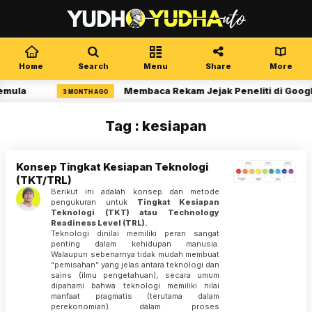
Home
Search
Menu
Share
More
emula
Membaca Rekam Jejak Peneliti di Googl
3 MONTH AGO
Tag : kesiapan
Konsep Tingkat Kesiapan Teknologi
(TKT/TRL)
Berikut ini adalah konsep dan metode
pengukuran untuk
Tingkat Kesiapan
Teknologi (TKT) atau Technology
Readiness Level (TRL).
Teknologi dinilai memiliki peran sangat
penting dalam kehidupan manusia.
Walaupun sebenarnya tidak mudah membuat
“pemisahan” yang jelas antara teknologi dan
sains (ilmu pengetahuan), secara umum
dipahami bahwa teknologi memiliki nilai
manfaat pragmatis (terutama dalam
perekonomian) dalam proses