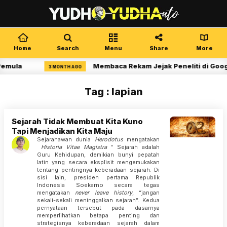
Home
Search
Menu
Share
More
Pemula
Membaca Rekam Jejak Peneliti di Goog
3 MONTH AGO
Tag : lapian
Sejarah Tidak Membuat Kita Kuno
Tapi Menjadikan Kita Maju
Sejarahawan dunia
Herodotus
mengatakan
Historia Vitae Magistra
“ Sejarah adalah
Guru Kehidupan, demikian bunyi pepatah
latin yang secara eksplisit mengemukakan
tentang pentingnya keberadaan sejarah. Di
sisi lain, presiden pertama Republik
Indonesia Soekarno secara tegas
mengatakan
never leave history
, “jangan
sekali-sekali meninggalkan sejarah”. Kedua
pernyataan tersebut pada dasarnya
memperlihatkan betapa penting dan
strategisnya keberadaan sejarah dalam