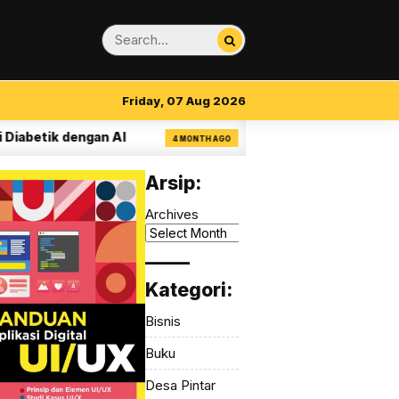
Friday, 07 Aug 2026
etik dengan AI
14 Aturan Visual Clarity dal
4 MONTH AGO
Arsip:
Archives
_____
Kategori:
Bisnis
Buku
Desa Pintar