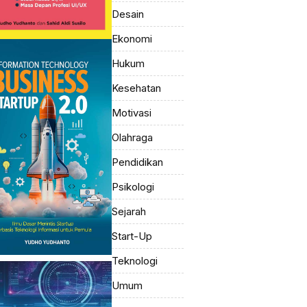
Desain
Ekonomi
Hukum
Kesehatan
Motivasi
Olahraga
Pendidikan
Psikologi
Sejarah
Start-Up
Teknologi
Umum