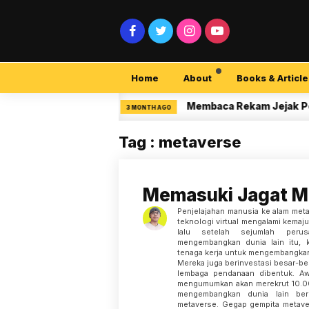
Home
About
Books & Article
urity Pemula
Membaca Rekam Jejak Peneliti
3 MONTH AGO
Tag : metaverse
Memasuki Jagat M
Penjelajahan manusia ke alam meta
teknologi virtual mengalami kemaj
lalu setelah sejumlah per
mengembangkan dunia lain itu, 
tenaga kerja untuk mengembangkan
Mereka juga berinvestasi besar-bes
lembaga pendanaan dibentuk. Aw
mengumumkan akan merekrut 10.00
mengembangkan dunia lain berb
metaverse. Gegap gempita metave