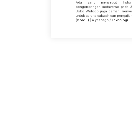
Ada yang menyebut Indone
pengembangan metaverse pada 3
Joko Widodo juga pernah menyeb
untuk sarana dakwah dan pengajian 
(more…)
| 4 year ago /
Teknologi