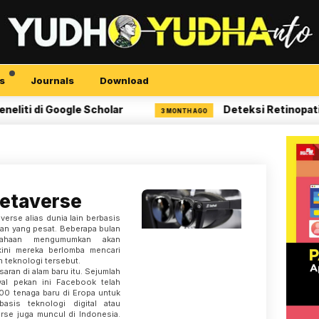
s
Journals
Download
 di Google Scholar
Deteksi Retinopati Diab
3 MONTH AGO
etaverse
verse alias dunia lain berbasis
uan yang pesat. Beberapa bulan
usahaan mengumumkan akan
kini mereka berlomba mencari
 teknologi tersebut.
aran di alam baru itu. Sejumlah
al pekan ini Facebook telah
0 tenaga baru di Eropa untuk
asis teknologi digital atau
rse juga muncul di Indonesia.