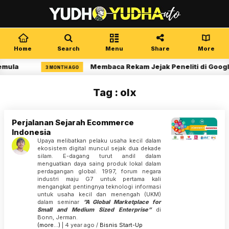
Home
Search
Menu
Share
More
emula
Membaca Rekam Jejak Peneliti di Googl
3 MONTH AGO
Tag : olx
Perjalanan Sejarah Ecommerce
Indonesia
Upaya melibatkan pelaku usaha kecil dalam
ekosistem digital muncul sejak dua dekade
silam. E-dagang turut andil dalam
menguatkan daya saing produk lokal dalam
perdagangan global. 1997, forum negara
industri maju G7 untuk pertama kali
mengangkat pentingnya teknologi informasi
untuk usaha kecil dan menengah (UKM)
dalam seminar
”A Global Marketplace for
Small and Medium Sized Enterprise”
di
Bonn, Jerman.
(more…)
| 4 year ago /
Bisnis
Start-Up