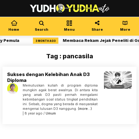
Home
Search
Menu
Share
More
ty Pemula
Membaca Rekam Jejak Peneliti di G
3 MONTH AGO
Tag : pancasila
Sukses dengan Kelebihan Anak D3
Diploma
Memutuskan kuliah di program diploma
mungkin agak berat awalnya. Di antara kita
yang anak D3 pasti pernah mengalami
kebimbangan soal status tingkat pendidikan
ini. Sebab, dogma yang berada di masyarakat
mengenai lulusan D3 nanggung.
(more…)
| 8 year ago /
Umum