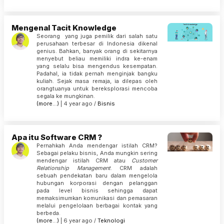
Mengenal Tacit Knowledge
Seorang yang juga pemilik dari salah satu
perusahaan terbesar di Indonesia dikenal
genius. Bahkan, banyak orang di sekitarnya
menyebut beliau memiliki indra ke-enam
yang selalu bisa mengendus kesempatan.
Padahal, ia tidak pernah menginjak bangku
kuliah. Sejak masa remaja, ia dilepas oleh
orangtua­nya untuk bereksplorasi mencoba
segala ke­ mungkinan.
(more…)
| 4 year ago /
Bisnis
Apa itu Software CRM ?
Pernahkah Anda mendengar istilah CRM?
Sebagai pelaku bisnis, Anda mungkin sering
mendengar istilah CRM atau
Customer
Relationship Management
. CRM adalah
sebuah pendekatan baru dalam mengelola
hubungan korporasi dengan pelanggan
pada level bisnis sehingga dapat
memaksimumkan komunikasi dan pemasaran
melalui pengelolaan berbagai kontak yang
berbeda.
(more…)
| 6 year ago /
Teknologi