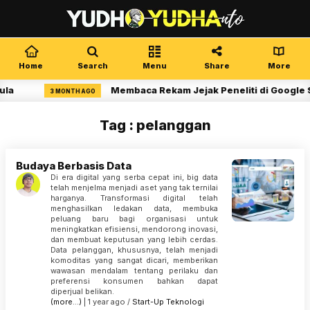
Home
Search
Menu
Share
More
la
Membaca Rekam Jejak Peneliti di Google S
3 MONTH AGO
Tag : pelanggan
Budaya Berbasis Data
Di era digital yang serba cepat ini, big data
telah menjelma menjadi aset yang tak ternilai
harganya. Transformasi digital telah
menghasilkan ledakan data, membuka
peluang baru bagi organisasi untuk
meningkatkan efisiensi, mendorong inovasi,
dan membuat keputusan yang lebih cerdas.
Data pelanggan, khususnya, telah menjadi
komoditas yang sangat dicari, memberikan
wawasan mendalam tentang perilaku dan
preferensi konsumen bahkan dapat
diperjual belikan.
(more…)
| 1 year ago /
Start-Up
Teknologi