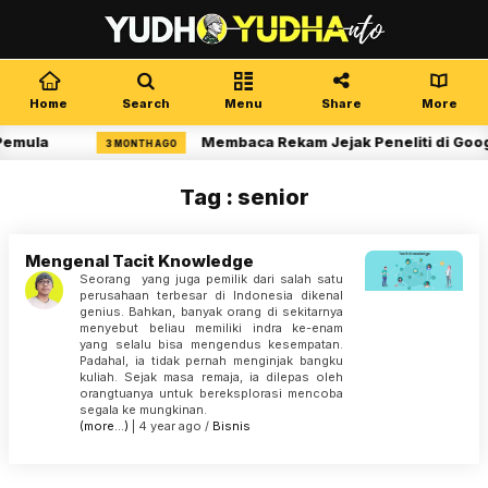
Home
Search
Menu
Share
More
Pemula
Membaca Rekam Jejak Peneliti di Goog
3 MONTH AGO
Tag : senior
Mengenal Tacit Knowledge
Seorang yang juga pemilik dari salah satu
perusahaan terbesar di Indonesia dikenal
genius. Bahkan, banyak orang di sekitarnya
menyebut beliau memiliki indra ke-enam
yang selalu bisa mengendus kesempatan.
Padahal, ia tidak pernah menginjak bangku
kuliah. Sejak masa remaja, ia dilepas oleh
orangtua­nya untuk bereksplorasi mencoba
segala ke­ mungkinan.
(more…)
| 4 year ago /
Bisnis